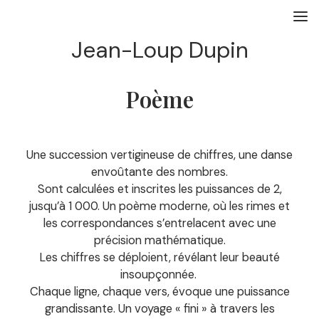
Skip
to
œuvres.
content
Jean-Loup Dupin
à propos.
Poème
contact.
Une succession vertigineuse de chiffres, une danse
envoûtante des nombres.
Sont calculées et inscrites les puissances de 2,
jusqu’à 1 000. Un poème moderne, où les rimes et
les correspondances s’entrelacent avec une
précision mathématique.
Les chiffres se déploient, révélant leur beauté
insoupçonnée.
Chaque ligne, chaque vers, évoque une puissance
grandissante. Un voyage « fini » à travers les